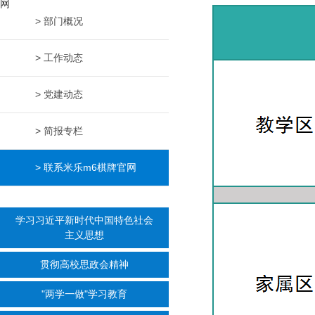
网
> 部门概况
> 工作动态
> 党建动态
> 简报专栏
> 联系米乐m6棋牌官网
学习习近平新时代中国特色社会
主义思想
贯彻高校思政会精神
"两学一做"学习教育