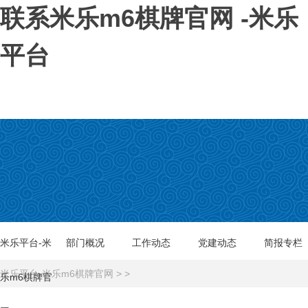
联系米乐m6棋牌官网 -米乐
平台
米乐平台-米
部门概况
工作动态
党建动态
简报专栏
米乐平台-米乐m6棋牌官网
> >
乐m6棋牌官