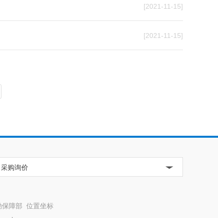
[2021-11-15]
[2021-11-15]
采购询价
学后勤保障部
位置坐标