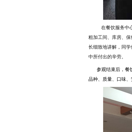
在餐饮服务中
粗加工间、库房、保
长细致地讲解，同学
中所付出的辛劳。
参观结束后，餐
品种、质量、口味、