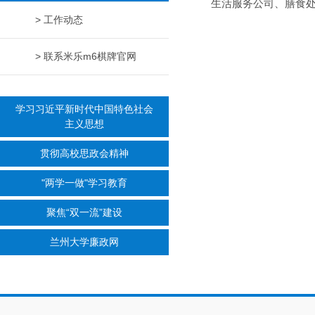
生活服务公司、膳食
> 工作动态
> 联系米乐m6棋牌官网
学习习近平新时代中国特色社会
主义思想
贯彻高校思政会精神
"两学一做"学习教育
聚焦“双一流”建设
兰州大学廉政网