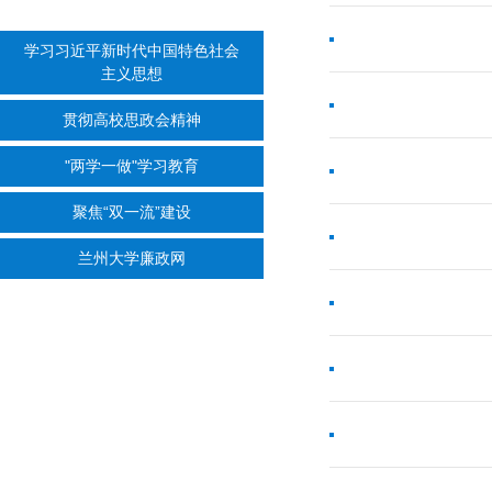
学习习近平新时代中国特色社会
主义思想
贯彻高校思政会精神
"两学一做"学习教育
聚焦“双一流”建设
兰州大学廉政网