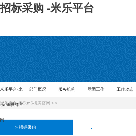
招标采购 -米乐平台
米乐平台-米
部门概况
服务机构
党团工作
工作动态
米乐平台-米乐m6棋牌官网
> >
乐m6棋牌官
网
> 招标采购