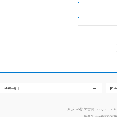
学校部门
协
米乐m6棋牌官网 copyrights
联系米乐m6棋牌官