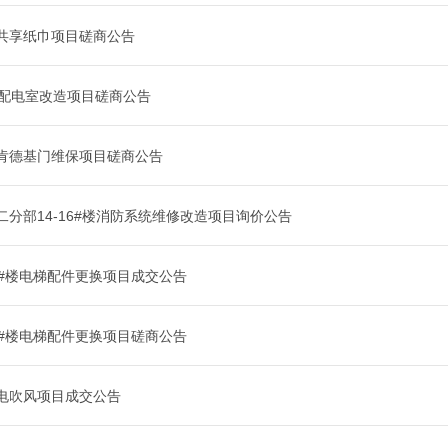
共享纸巾项目磋商公告
楼配电室改造项目磋商公告
肯德基门维保项目磋商公告
二分部14-16#楼消防系统维修改造项目询价公告
4#楼电梯配件更换项目成交公告
4#楼电梯配件更换项目磋商公告
电吹风项目成交公告