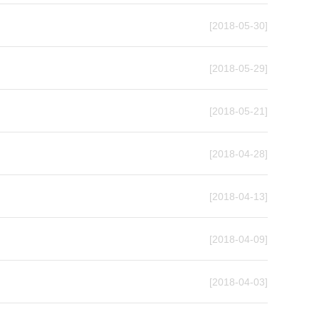
[2018-05-30]
[2018-05-29]
[2018-05-21]
[2018-04-28]
[2018-04-13]
[2018-04-09]
[2018-04-03]