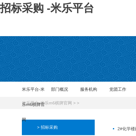
招标采购 -米乐平台
米乐平台-米
部门概况
服务机构
党团工作
米乐平台-米乐m6棋牌官网
> >
乐m6棋牌官
网
> 招标采购
2#化学