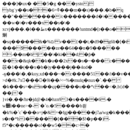
���]�ux� ��5�g ���ystoj
ybgʿy��s��ߧ=6���m��s)���.�b�q
��"�������/c�������d�\�����&
��w�\�v���x��s�\�
xcvj���.�l��طx�������!untmd�[r��o������5�n��4���9��uϵ
䱨
�sq�����&�%ם/ v��{��t,�d9�g6li�[�t�h��"
���$��� ��ze��64��n�9�����
-��m�bj ��\�ki��d;�ƥ�
��e�&ɋk��k�a��2x��s�~��� c���x
荍�1��(��
x�h�)y����j��4od�
-ӄ���\�,�koy,xd���~�c����51��/i��v�
>d�#k.7x����9i��/<~%�mulq�nux�`.��
�k���s=�um��ςq����u��*c��<�,b{d�
��j'�
}vi�.��/hr�jd@�4�hzn93�x����6-�
w׵i��ne>�-˙�`o.�5����b쐳
�k%�`c`���o=j�&=�fgj�����j7ܩ/wg�k���;"�n���rpms
s�r�*bi�����[���$!�p��)-
f5*�c�����o!��w5��c>�