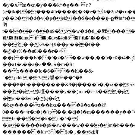
�y�ѫm�cn�y���k*�g��_r ?
@�tk�[����4fh����[�3�e�|lk�2p2�co��y
y��2� 4�d�v(�p�eki��$�s���)j~ք�ht*t�
㕳
t����<��n9� y�w�d�tl_�޾����w�o�r�
�[ƛ��l!��dmu���p�dvs�#o�8�[i`�a�^�ќ��c?
��˹� �s%�ē{9��jq���f��
�@�s%��я8l���r�<
��p���lv��'�z�^��w��,��b�c¢�tݤ�4�j/
��a1�\��a�ڤ��2�m�$ۮ
��x����]o�6�t��hl��&-
"�pdde�3aӱ㜪�%��"�8
���8�0��������&9�j����p�,�ѩ��>rz�
�� �g~k㯼����y��ڑmm�c=k���g
�id��$w o�z]�d
�bzy����z��hxƨ����9�x�s�搥
0����~\r�r�)�}p��:�dj�[�m������y��"
bs����k�u�^�/
�)e�����e�p9�sw���w����m�b�����
�������kh^3�$t�ۏ��ʒ6zj济