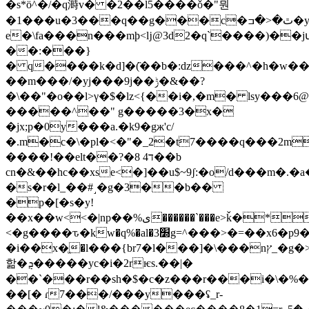
�s*ö^�/�q溡v� �2��l5����ǒ�"뭔
�1���u�3���q��g���c�ٿ�<�ߏ�y"�aӧ�\�z�gp~nyhg�-
e�\fa���n���mþ<ǉ@3d2�q`����)��jվ
��:���}
� q����k�d]�(̏��b�:ǳ���^�h�w��e
��m���/�yj���9j��ݱ�&��?
�\��"�o��l>γ�$�lz<{��i�,�m� lsy���6@
�����^��" g�����3�x�
�jx;p�0y���a.�k9�gж'c/
�.m�c�\�pl�<�"�_2�t7����q���2m
����!��elt��?�8 ד4��b
cn�&��hc��xse<�]��u$~9ʃ:�o/d���m�.
�s�r�l_��#˼�g�3��b��
�p�[�s�y!
��x��w<<�|np��%ی������`���e>ǩ�*���\
<�g����ԏ�kw�q%�al�׽3g=^���>�=��x6�p9���.����1}
�i��x�ֱ�l���{br7�l���]�\���nץ_�g�>i�u�;i�e��q
핢�ܯ�����yc�i�2rѥs.��|�
��`���r��sh�$�c�z���r���i�\�%��
��[� ɾ7���/���y���ʢ_r-