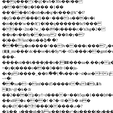
��q��� c�q{�wb�30o��r��
ҙ����ט�$��� �}�́�
��'���h5�rzb�a�q/�r���@k"�l?
t�p5r��s���f}��<���t-s���v�i
�m�j��\w��ϑ('}�l��q������hc9���
���~2m�?w_\��r�r����e;�'n3sg�2�
��u�v��8y� �jwny 2 ��lh�y�?
�]��e7uxf�m��ֆ� �?
���g�m����^��9v����c���7ڗ���b�:��z��j��<�i��l[ʺ�ޖ�{9..
{�[�_mz���\4c��ve�k�$y*i�~0z���ɂ��gm6�v
���-
����eä��k���ƫ��n�]��l���ua�.��ǫ�
=�y�j����o���3��ft~l��ju-
�r�p4����_��b\߬��{�a��v�>sl�аe�c
~=�/
��xa�>�mf��d5����٧�ub�h,�/h
�]ћ>@�k�:fr
��2���p�y/!>d����=��b5qu�1���[t#
��sdǹ�a ���! �7�<ȕ\�h� m�
�g�z�b����]�����,o�?
�\k��_s���nb�]kԝ��#��e^�q����l�s�