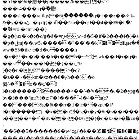
�b1��9n�蹠��p����2k��{�s"<
���s4���sq�߫�贈
���si:���ra[ǖqy�6չ������q�}��z��8~k-
&�y��uڻ=�qxlj{�h�ٔ�?2o��cj0��4��ԟ#�ւ�/
�׭=ro �cmӹ��}
�g�)ux�k�;�o/g�ǡ�=ȵww~d�5�if�2���i�)�s
�p�ݪmj��,w5ۦ�����"��'��k���z�,թr߳���n�]�o��pk�g���t��i�y
ww�55�ňκ~c�d�o����n
�v��u�\�'��h�(��5�~? )wk��d�r�q�/
��k?߾��u��!�j�{��i_'%
[�ȥ�u�2?"����7^�q?
�z��~�km�xz��ݥ�8h��}�o
휯^�ّ��o��c/�}
l�s;�����6�s���<��^�'v��,�2�ypg�z
bv�f���'|mr?:f�z;7'�]���-]�4�n(c?
�����3$g�6t��rr��ic��zpe�i?
l�{�����j=�x��o�s,�r�y�#r�s��i���
\����=�=`�ϑv�'�k�tz6�)�q�k3�e�׷zu�vps>��{fb'v�.�6�[zznzz�~g-
-
'��6��5������9�w^;:g{�k��3׷��5���\0���ig�v�{s��g�^�mp�5�������9k?
���j�{�jy�@��|i<��]��)t�s�vث�,���o!