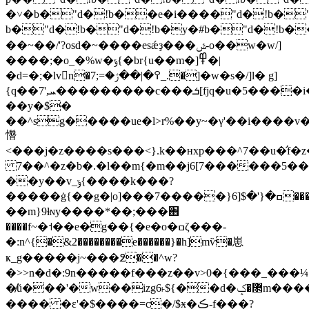
�˅�b�"d�!b��e�i����"d�!b�"d
b�"d�!b�"d�!b�y�#b�"d�!b��l��[߼�xd�!b�"d�!b�o��"d�!b�"d�!b�"d�!b�"d�!b�"d�!b�"d�!b�"d�!b�"d�!b�"d�!b�"d�!b�"d�!b�"d�!b�"d�!b�"d�!b�"d�!b�"d�!b�
��~��/'?osd�~����esǽҙ���ݜ-o��w�w/]
����;�o_�%w�ݹ{�br{u��m�]߾�|
�d=�;�lv󶝯n�߉�|��ݬ�=;7_.�]�w�s�/]l� g]
{q��ܚ,'7���������c���ܭ[fjq�u�5����i�y�y��p�4���m��2�޸�x|=�w�ֳ���etf5x�︛��7��z�u]}p^�}
��y�$�
��^sg�����ue�l>r%��y~�γ'��
i����v
㦧
<���j�z����s���<}.k��нxp���^7��u�̛f�
7��^�z�b�.�l��m{�m��j6[7������5��
��y��v_ݹ{����k���?
�����ġ{��g�|o]���ߛ�{'�$[6{�����7����q�j��ue��l�^�ii��ow�
��m}9ɫɴy����*��;���֋
����f~�˦��e�g��{�e�o�ߛζ���-
�:n^{�&2��������e������}�h]mѷ�崽
ҝ_g�����j~���߶��^w?
�>>n�d�:9n�����f���z��v>0�{���_���¼`�j
�̸ŭ���'�w��izg6˫${��d�޲�ݤm����v�޷}
���� �ɛ'�$����=c�/$ӿ�ڪ-f���?