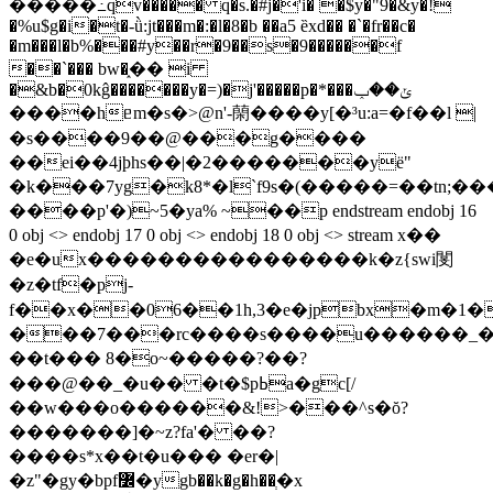
�����߸qv����� q�s.�#j�'i� �$y�"9�&y�!
�%u$g�i�t�-ǜ:jt���m�:�l�8�b ��a5 ȅxd�� �`�fr��c�
�m���l�b%���#y��r�9��s�9������f
��`��� bw�֑�� i
�&b�0kĝ�������y�=)�j'�����p�*���ݵ��ݕ
����hᥱm�s�>@n'-䔵����y[�³u:a=�f��l |
�s����9��@���g����
��ei��4jþhs��|�2�������yё"
�k���7yg�k8*�l`f9s�(�����=��tn
����p'�)~5�ya% ~��p endstream endobj 16
0 obj <> endobj 17 0 obj <> endobj 18 0 obj <> stream x��
�e�ux����������������k�z{swi閺
�z�tf�рj-
���7���rc����s����u������_��׾�
��t��� 8�o~�����?��?
���@��_�u�� �t�$pߕa�gc[/
��w���o������&!>���^s�ŏ?
�������]�~z?fa'� ��?
����s*x��t�u��� �er�|
�z"�gy�bpf߼�ygb��k�g�h��ְ�x