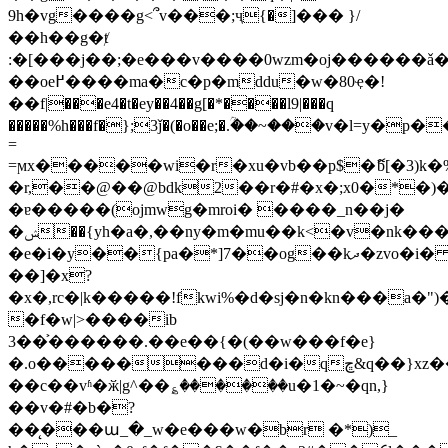
9h�vg����g<՞v���;ҷ{�]��� }/
��h��g�ⱦ
:�[���j��;�e���v����0wzm�oj������ǎ��
��oe߂����ma�c�p�mddu�w�80ҿ�!
��f|���e4�t�ey��4��g[�*����l9|���q
�����%h���f�};3ǰ�(�o��e;�.ؒ��~���v�l=y�p
=
=ϻx�����wi�r�xu�vb��p$�ޮb[�3)k�
�r,��@��@bdk2��r�#�x�;x0�*�)
�ɐ�����(ojmwg�mroi� ����_n��j�
�ݾ��{yh�a�,��ny�m�mu��k<�v�nk���c�m��u;xc���ޞ��pv�^�g���j��}
�e�i�y��{pa�*]7��og��kދ�zvo�i�
��]�x?
�x�,rc�|k�����!fkwi%�d�sj�n�kn���a�
�f�w|>����ib
3��͐������.��e��{�(��w���f�e}
�.o��������d�i�qڇ&q��}xz����{)�p�w���x.���}w|f(]���im?
��c��vʱ�ӂ|g^��؏������u�1�~�qn,}
��v�#�b�?
��̨���ա_�_w�e���w�br �*)_