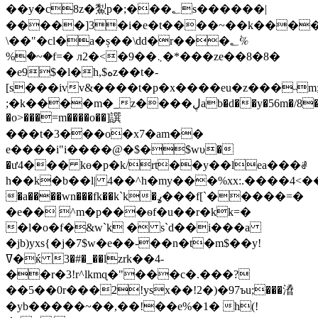
��y�c8z�䱘p�;���؂s������|
�����]3�i�e�t����~��k����y
\��"�cl�a�ș��\dd�r���؂%ْ
%�~�f=� л2�<�9��܆�*���ze��8�8�
�e9$�l�h,$ەz��t�-
[s���ivv&����t�p�x����eu�z���˵m;g,
;�k����m�_z����ڸab�d��y�56m�/8��s
�o>���=m����o��]譔
���t�3���o�x7�am��
e����i"i����@�$�$wυ�
�ư4��� kө�p�k/rt��y��lea���ꂡ
�a����wn���fk��k`k�ߩ���f[`�����=�
�e�� ^m�p���ѳf�u��r�kk=�
�l�o�f�&w`k � s`d��i���a
�jb)yxs{�j�7$w�e��-��n�t�m$��y!
ߜ�ќ 3�#�_��ӏzrk��4-
��r�3!r^lkmɋ�"���c�.���?
��5��0r���2!ysx��!2�)�97ъu;���㵫
�yb�����~��,��!��e%�1� h(!