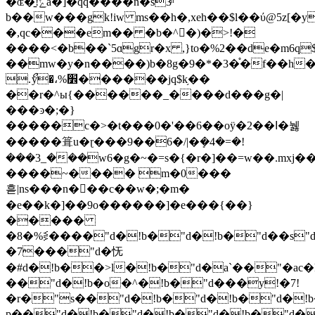
�ɶ�̱!ݻa�]�qq����n�s3ͫ
b��w���gk!iw ms��h�,xeh��$l��ύ@5z[�y
�,qc���em�� �b�^򥇂�)�>!�
����<�b��`5ɑgr�x ,}to�%2��de�m6q$ٯ��oj0�n~n�mi2�c�~
��mw�y�n����)b�8g�9�*�3�֯�f��h
.ޯy�،%׾������jq$k֥��
��r�^ы{������_����d���g�|
���ͽ�;�}
�����c�>�t���0�'��6��oÿ�2��ߊ�뉋
�����箿u�ɽ���9��6�/|�ܻ�4�=�!
���3_���w6�g�~�=s�{�r�]��=w��.mxj�
����~���� m�0���
흗|ns���n�񋶣��c��w�;�m�
�e��k�]��9o������]�e���{��}
�����
�8�%⋚����"d�!b�"d�!b�"d��s"d
�7���"d�怃
�#d�!b��>l�!b�"d�a`��"�ac�
��"d�!b�o�^�!b�"d���y!�7!
�r�"s��"d�!b�"d�!b�"d�!
p��"d�!b�"d�!b�"d�!b�"d�