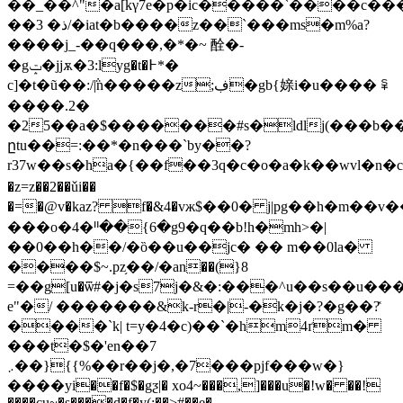
��_��^"�a[kγ7e�p�ic�����`����c��
��3 �ذ/�iat�b����z��`���ms�m%a?
����j_-��q���,�*�~ 酫�-
�gݓ�jjѫ�3:lyg�t�߅*�
c]�t�ũ��:/݅|n�����z;ڣ�gb{媇i�u���� ꈜ
����.2�
�25��a�$�������#s�ldlj(���b��5
ըtu��=:��*�n���`by��?
r37w��s�ha�{��f��3q�c�о�a�k��wvl�n�c�a
�z=z��2��ǔi��
�=�@v�kaz? f�&4�vж$��0� j|pg��h�m��v
���o�4�ᐦ��{6�g9�q��b!h�mh>�|
��0��h��/�ȍ��u��jc� �� m��0la�
����$~.pz֥��/�an��(}8
=��g[u�ѿ#�j�s7j�&�:���^u��s��u���
e"�/ �������&k-r�|-�k�j�?�g��?̽
����`k| t=y�4�c)��`�hm4ґm�
���t�$�'en��7
܇��}{{%��r��j�,�7���pjf���w�}
����yi��f�$�gƺ|� xo4~���,]���u�!w� ��!
����cu~�s����d�f�y(:��>#��e�-