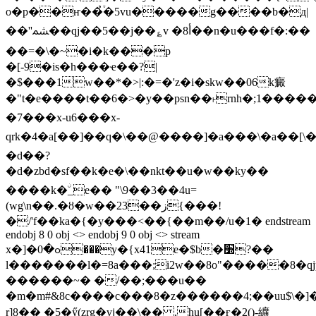
o�p��ҥ��̉֒�5vu�����g����b�д|
��''ﳩ��qj��5��j��؏v �أ8��n�u���f�:��
��=�\�~�i�k���p
�[-9�is�h���ҽ��?|
�$���1w��*�>|:�=�'z�i�skw��06k癜
�"t�e����t��6�>�y��psn��˫rnh�;1�����
�7���x-u6���x-
qrk�4�a[��]��q�\��@����]�a���\�a��[\�q
�d��?
�d�zbd�sf��k�e�\��nkt��u�w��ky��
����k�ۨ_e�� "\9��3��4u=
(wg\n��.�ȣ�w��23��ز{���!
�/'f��ka�{�y���<��{��m��/u�1� endstream
endobj 8 0 obj <> endobj 9 0 obj <> stream
x�]�ߋ�0���y�{x41e�$b�׽?��
l�������l�=8a���;i2w��8o"�����8�qjp
������~� �/��;���u��
�m�m#&8c����c���8�z��
����4;��uu
$\�
r]8�� �5�ӳ(zrg�vj��\�� ,hu[��ғ�2()-纊