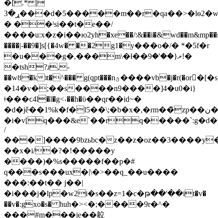
�[.* |
ړ�3���d�5�����m��r�qa��>�lѳ2�w(8�xdu��g�m��hjݫr����6��bkb�3�rb�k�ð�!
� ��ˡsi��t�e��/
����u:x�z�i��ю2yh�xe��/:&��i�&wd��m&mp��s�
����|-��9�]s[{�4w� ��2g1�у���о�/� *�5f�r
�u���g�,���m\�ƚ��ޜ{��'�9!�
�tsh?ɹ,-
��wȣ�kʇt�^��� g(qpt���nؿ����vb�j�r(�or�[�s�/%
�14�v�;��s����n9����]4�u0�i}
ǂ���ϲ4l�l�g<˕��h�ϋ��qr��id~�
�d�jě��1%k�f�l5��\;�b�x�,�rm��̃zp��ن�xgj�y�rm�z���s�9���izn��w�}
�i�v[q���&e`��rq�����`:g�d
/
���]����9bzьbc�z��z�oz��3����y
��x�i/�?�!�����y
����)�%s�����f��p�#
q���s���ux�|\�>��q_��u����
���:�
�t�� j��|
�i���j�lp�w2i�s��z=1�c�թ��'��it�v�
��v�:gxo�s� ћuh�><�;����9r�^�
���#m���je��䠴