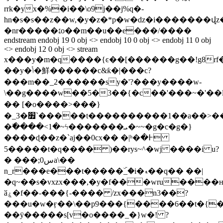
rrk�yx�%�i��\o9j��j%q�-
hn�s�s��z��w,�y�z�*p�w�dz�i�������վ
�nr�����׆o��m��u��e���/����
endstream endobj 19 0 obj <> endobj 10 0 obj <> endobj 11 0 obj
<> endobj 12 0 obj <> stream
x���y�m�q����{ͼ��[������g��!g8rf�
��y�ݳ�鮮������c&ƙ�|���c?
���m��_2������sy�'?���y����w-
\��g����w��5�3��{�c��'���~�'��
�� [�o����>�� �}
�_3�׿`�����t����������1��a��>���q�_~������_�=�{y�=c
�߯����<1�~ϟ�������ܝ�~~�g�c�g�}
����ɖ��z�`aj��0cx�� �|ʰ�߅�
��5���t�q���� )��rys~^�wj ����i u?
� ���;س0a\��
n_r���e���t�����ۜ_�i�ޑ��q�� ��|
�q~��s�vxzx���,�y�f���wru����ҥ
ӑۼ�f��-���{-���� /zx���n3
��?
���u�w�ӻ��\��p9���{����6��t�{�
��ÿ�����s[v�o����_�}w�! ?