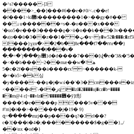
�^s?��
��� -]3
����>_��]���#6��e�۶0/<ۦc��e!
�f���1>ki޲t���������1�>��gy�#��
�� ۿu������=s�-�o���x���
'�uo5�e���3�����ϱ�>ii�n��k���3v���
�aןo��ū�3��z��1� �ټ�x~y�w52�r���c�zf5�np������n��ll�ox��}1�h��w��~���ȍ��-n���l��@�m�ϳ8���~u��kv�/z�
f���}ܷyzn�>�2�b�]8e���f7��ⅿr��}
���������l���v�
�;�=�`j���jy޲}d�d����7���[վ�e�'3&�'5���ڎ��ԏi���#�i[~�>���w�}
�<��b���~2��mæ��wھ?�
5�c�2f��n��ȧ����rx'~������k-
�=�ֿo5>�k싱
�y����~��џ�j�wʎ��'�3�]cm���n�i
<����d`-�0�زq t�lzl�2����uj�cz�b=����
��m@4 ɛ[~��vlz�?�����܎�ў]f彤
����5�e����p t ���5v� ��
#'m]�i��>�� ����j�19� 9}
զ=�����mzj��p����q?�3el��?
ϵ�3[���i�4�;���������$�g��},,/
��\nx �od�}