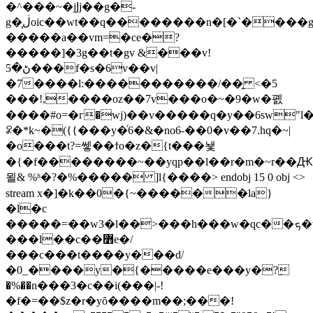
�^���~�jͿj��g�-
g�͎ڶoic��wt��q��������n�[�`����go�0��k��i������w>��}
�����a��vm=�ce�?
�����]�3g��t�gv &���v!
ڻ�5���f�s�6v��v|
�7����l:�����������/��̭ <�5
���!,����oz��7v���o�~�9�w�폜
����#o=�г�wj)��v�����q�y��6sw"l���7
ꄳ�*k~�({{���y�ͬ6�&�no6-��0�v��7.hq�~|
�o���t?=쎟��ϯo�z�{t���뇇
�{�f��������~��yqp��l��r�m�~r��Ԫ��
묄& %ʰ�?�%����� ]l{����
> endobj 15 0 obj <>
stream x�]�k��0�{~������la}
�l�c
�����=��w3�l��>���h���ԝ�qc��ܟ�ʈ�4��1��}f�|
���l��c��߻e�/
���c���t����y���d/
�0_����y�{�����e���y�?ِ
�%��n���3�c��i(���|-!
�f�=��$z�r�yȏ����m��;���!