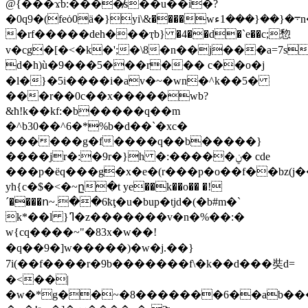
@{���ϫb:����̸s��u��ì�?
�0q9�(feȯ0ӓ�}yi\&����w܋�{��{���1ءn�_
�rf�����deh���ҭb} �4��d�`e��c;㥎
v�cg�[�<�k�';�\8�n��j���a=7s)�h���aσ�
d�h)ù�9���5���r��� c��o�j
�l�}�5i����i�av�~�wn�^k��5�
���r��0c��x�����wb?
&ћ!k��kf:�b�����q��m
�^b30��^6�*%b�d��`�xc�
������g�f����q��b�����}
����jr�:�9r�}h �:�����ݧ� cde
���p�ёq���g�x�e�(r���p�o��f��bz(j�
yh{c�$�<�~ը�t ye��k��o�� �!
ˊ����ո~.��6ҟţ�u�bup�tjd�(�b#m�`
k*��l }ߣ�z�������v�n�%��:�
w{cq����~"�83x�w��!
�q��9�]w�����)�w�j.��}
7i(��f����r�9b�������f\�k��d���奘d͏=
�<��|
�w�*g��~�8�������6��ab��