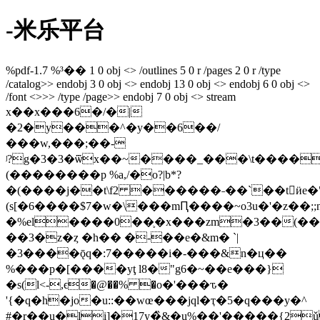
-米乐平台
%pdf-1.7 %³�� 1 0 obj <> /outlines 5 0 r /pages 2 0 r /type
/catalog>> endobj 3 0 obj <> endobj 13 0 obj <> endobj 6 0 obj <>
/font <>>> /type /page>> endobj 7 0 obj <> stream
x��x���6�/�|
�2�y���^�y��6��/
���w,���;��-
ʲ?g�3�3�ѿx��~����_���\t����
(��������p %a,/�o?|b*?
�(����j��t\f2 ������˗��`��tӥe�"o
(s[�6����$7�w�\���mԤ����~о3u�'�z��;;n
�%el����0��֛�x���zm�3��(��
��3�z�ȥ �h�� �-��e�&m� `|
�3����ǭq�:7�����i�-���&n�ц��
%���p�[����уţ l8�"g6�~��e���}
�s(l<-,ϵ�@��% �o�'���ԏ�
'{�q�h�jo�u::��wœ���jql�ҭ�5�q���
y�^
#�r��u�li]�17y�̏&�u%��'�����{2