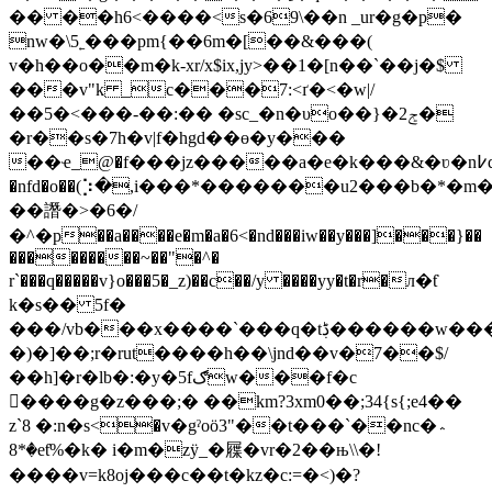
�� ��h6<����<s�69\��n _ur�g�p�
nw�\5˿���pm{��6m�[��&���(
v�h��o��m�k-xr/x$ix,jy>��1�[n��`��j�$
���v"k _c���7:<ґ�<�w|/
��5�<���-��:�� �sc_�n�υo��}�ݮ2�
�r��s�7h�v|f�hgd��ɵ�y���
��ҽ_@�f���jz�����a�e�k���&�ʋ�n߇qi�𒳍הz�`����^h���# gd�v�$h��n����yim�ܔ;����qp�-
�nfd�o��(⡱�,i���*�������u2���b�*�m
��譖�>�6�/
�^�p��a����e�m�a�6<�nd���iw��y���]���}��
���������~��"�^�
r`���q�����v}o���5�_z)��c��/y ����yy�t�r�л�ƭ
k�s�� 5f�
���/vb���x����`���q�tڋ������w����rbg����ne��z�
�)�]��;r�rut����h��\jnd��v�7��$/
��h]�r�lb�:�y�5fګw���f�c
����g�z���;� ��km?3xm0��;34{s{;e4��
z`8 �:n�ѕ<�v�gˀoö3"��t���`��nc�؞
�*8eƭ%�k� i�m�zӱ_�屧�vr�2��њ\\�!
����v=k8oj���c��t�kz�c:=�<)�?