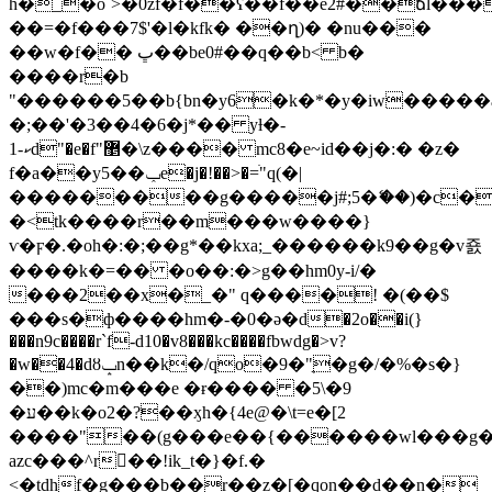
h�_�o`>�0zf�f��ʕ��f��e2#��ճl��
��=�f���7$'�l�kfk� ��ղ)� �nu���
��w�f�� ڀ��be0#��q��b< b�
����r�b
"������5��b{bn�y6�k�*�y�iw����
�;��'�3��4�6�j*�� yƚ�-
ކ-1d"�e�f"޵�\z���� mc8�e~id��j�:� �z�
f�a��y5��ݕe�j�!��>�=ׄ"q(�|
���������g�����j#;5�ޭ��)�c�
�<tk����r��m���w����}
ѵ�ϝ�.�oh�:�;��g*��k
xa;_������k9��g�v죬
����k�=�� �o��:�>g��hm0y-i/�
���2��x�_�" q����! �(��$
���s�ф����hm�-�0�ә�d�2o��i(}
���n9c����r`f-d10�v8���kc����fbwdg�>v?
�w��4�dȣݒn��k�/qo�9�"̖�g�/�%�s�}
��)mc�m���e �ɍ���� �5\�9
�ע��k�o2�?��ӽh�{4e@�\t=e�[2
����"��(g���e��{������wl���g�y>��
azc���^r򽹗��!ik_t�}�f.�
<�tdhf�g���b��r��z�[�qon��d��n�