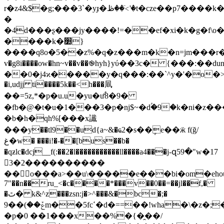
r�z4&$�g;���3`�yɟ�ڟ��<ٙ'�t�cze��p7����k�vn�
�
�4d���ʂ���jy����!=��ef�xi�k�g�f\o�
����k�׺}
����q8o�5��z%�q�z���m�k�n=jm���r�c
v�g8i����ow�hn~v��v��֎hyh}yύ��3c� {���:��du
��0�j4ϰ�����y�q���:��`^y�'�o�>�j٨�]��ǹ���
�i,udjj ti����5k��<h���凬
��=5z,*�p�u.u�yu�ư֠8�9�
�fb�@�t�u�1���3�p�nj$~�dۢ�9�k�ni�z��
�b�h�qh%[���x䜟
���y��tl9��ud{a~&�ҩ2�s��݆e��ӝ f(ğ/
غ�w� ���i!�-��[bus��b�
�qƶlc�dcj__f(:��2�l�����������ll����a4���j-զ59�"w�17
𽤜3�2������
����
��o���a>��u\�����e���bi�om�ehou
7"��n��ru_<�c����*���v��0��=��jl��f,�
�ٿ� k&^z���zsn:j�>^���&�bc�;�
ݞ��)��9m��5fcߵ�d�==��!wha�\�z�;�*=4�#�b}
�p�0 ��1���x��%�{�̯��/