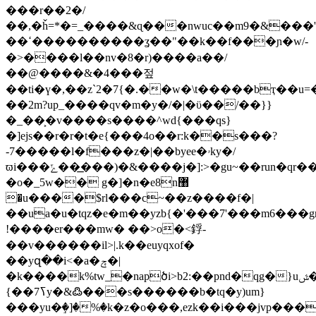
���r��2�/
��,�ȟ=*�=_����&ɋ���nwuc��m9�&���''o7
��ߵ����������ʓ��"��k��f���ɲ�w/-
�>����l��nv�8�r)����a��/
��@����&�4���젚
��ti�ү�,��z`2�7{�.��w�\t�����bҭ��u
��2m?up_����qv�m�y�/�|�ϋ��/��}}
�_��͕�v����s����^wd{���qs}
�]ejs��r�r�t�e{���4o��r:k��s���?
-7����
�l�f���z�|��byee�ۥky�/
ϖi���ݻ���͟��)�&����j�]:>�gu~��run�qr���r7ym&~�?
�o�_5w�� g�]�n�e8n޸
�u����$rl���c~��z�
���f�|
��ua�u�tqz�e�m��yzb{�'���7'���m6�
!�
���er���mw� ��>o�<鋢-
��v������il>|.k��euyqxof�
��yզ��i<�a�ݼ�|
�k����k%tw_�napծi>b2:��pnd�qg�}uݜ�����n��u��]�;����.�'���\�f]��yqv}e����^�pu0�]u������:
{��ߖ7y�&߷���s������b�tq�y)um}
���yu�ٟ�]�%�k�z�o���,ezk��i���jvp���