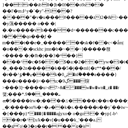
}��r��ǣ/8�]b�0f��o9s��
��l'�m߃^y�`�y"-1��?
����"�v�u���#�����zt2�&>��t�
�y蕅����� o�� �|
�.�w����vh����d=�������c���qc�
l� ��qo���̱f �
m���t��e�_����� ��sk�f� �c<�ǻm|
�n���:�sckhc jmn�b�~��~]�����좭
<���� �;�fh�j��3�ʷ��}
���^�c�$�� $�a:�2�� yw�ї�i�{
�_���2n�����k��5�j��ml{�z**���/
�r��^ޱ��ۇ���k�ݽ0�nlۗ����a����}
���e����|i<��u;�ڳ9���㷝
>���3]~����u>d7>&� ���w�w�wn�_z� ��r
깿;���*.9ܝ����_��
5�ܗ����łrw�;��'��ػ����c��v����yq-]j�_��{i���t��?
_�:����oo%�>�ޥ��k�s.�����s��y`��iw~e������6��a�a,zս�э
�{���p}*���{�/����aǵyxo� o�go\� �yp{-b^
��r�^[x/ׂk��v[�u���k_'���a.|
��g`o\�3�o��r� ��q�|e