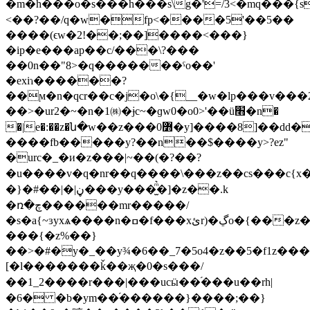
�m�h���o�s���h���s\g�'=/3<�mq���{s
<��?��/q�w�fp<����5'��5��
����(ϵw�2!��;��]����<���}
�ip�e���ap��c/���\?���
��0n��"8>�q�������ˁo��'
�exiɿ������?
��ϻ�n�qcr��c�j�o\�{__�w�lp���v�
��>�ur2�~�n�1㈱�ɉc~�ɡw0�o0>'��ü׫�n�
�|e�:��z�ն�w��z���0߻�y]����8]��dd�����u��r�
����fb�����y?��n��$����y>?ez"
�urc�_�и�z���|~��(�?��?
�u����v�q�nr��q����\
���z��cs���c{x�
�}�#��|�|ڼ���y���̫ͫ͛�]�z��.k
�ռ�چ������mr�����/
�s�a{~ɜyxѧ����n�ߛ�f���xئr)�ڲo�{���z��-
���{�z%��}
��>�#�y�_��y¾�6��_7�5o4�z��5�f1z���v{�i[����{�
[�l�������ǩ��җ�0�s��͏�/
��1_2����r���|���ucӹ��֜���u��rh|
�6� �b�ym��֝������}����;��}