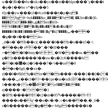
w��\$b��#w�okɔ�� yx��zt��hlpn���`y�t��t
�p�{��bo v*�yfp��5
#]y��yw���)3�#cɚ8���h�ρ�eɽ�
��ĩ/bg#~bzk����&o_��\���?u9�[ ��2iro�hl�r]6-
����]x���e��x,gj�jkez�hl:h-
r$��4����d�p��u���a�o�nz�͎|0?
�����r0�d��1����e�'��{�g*�k[?����jپ���
�g�t�:t���4o-
_d�o�`�b��ci(.���'�l��z�x��n5�>|
���q� e��".�?�ᜰf���
=���f�ħmy�b_�9f�y��su.���
g�n������!��uw�ҳ�2c#|����h/
��[�޹�z]�5���7�^i��ze�0
��e�0g6,��xx�-
zļ��l�#$(bq�kor��u���<���{��]�
�o��ݕc��r3�=��}pe�sa�ss${ǚ��rt�������sf�
1��|�|�}u�׺d��;e$����[܃��(
ej����~� v��}
�$c�����r2�m�ߒ95����|�<
����o��q^��u�c�/�; c�k����,�_6�
s�h�����n�g��r~b#gźt�����k�