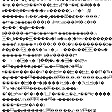
�^p˻��r% r��y2f��냙?'�=�uj}�4h|���
o���#y6�v؜��ש;�vso�����]vxi9�9:ɰ摮
�����o}[v��\z��ڗ�h��瀥�d)��>��� /
��]z��k�s���}�;?ԟ;:/sю��|�½�#�|
�y��{ �qβe~��e�-
|i�����˞��/:��w���k����a��%
�:_b��p�����a�1m�uz�[�%v>�����֑�
���j߆s/3jo��s���q�,��c�yj�����
ʣ�g��>q��&�fmаk�tja=:c���u����s\�|
����� ��b\dv_a�w�����]
�==knk��Ԧ�o՜[��|�z �,��s�k踭z/
��g�ۜ���sj��m;�w0h|�7�d?
v���rn��u�4�w3��ylm������$7�7k�b�
�q^��*����d�g�s���i�o�^���'�zc�b
����ꮎ���r:�j����k�ކ�n�[8қ�ŀ�
'w/�r)����u���c��h}
�`�6vκ^�9�<��^ "�e���-z��ˤ9ςn���
����k'݁,4`s�-���~���!���!
���*�ҫͷ�&��}
��m�e�����@���'��x>�@�[虇