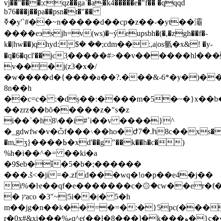
vj��"���;cqz��ga`�a�k4�����e�"f�� �qqqd
b76���j��pa��psn�t�"��
ߧ�y'`#��~n�����d��cp�z��-�yt��灞
����eэsjh=v(ws)�~ýeupsbh�(�,�zgh��f�-
k�|hw��)qhyd:݄$� ��;cdm��:,a|os氫�x&! �y-
�q�6�qcl'��jc3֖�����#>��v������hl��
v���j(z3�x�/
�w����d�{����a��?.���&-6*�y�)
8n��h
��c=c� :�dș��:����m�5�~�}x��b
��zrz��bõ�����z�"s�z
i��`�h8\��i#`i��v ����}^
�_gdwfw�v�ѽf���܈��ho�ժ7�.հ8c��ַxs��]�:�nq��mj��:��{���ie�!
�m,ӡ}����ߕ�xd'��g"��k��h�c�)
%h�i��^�= ��ki�a
�9$eb�î�5�b�;������
���.š<�ji=�.zfd���wq�!o�p��e4�j��
i%�ŀe��qf�e�������c�۞�cw��er�fַ
� ץaco �3"~|5i��|� 5�h
m��jg�n��k��=�=�:�}5pc(���
r�0x#&xi���%ޱq^e(��l�8���]�k���و�}c��g%o���,���ԕ�m�c��k/<��l1lªg��e�9��z��$�