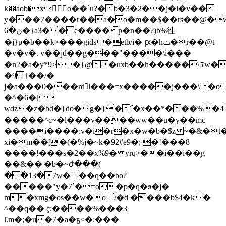
k��aob�x o��`u?�b�3�2��j�l�v��
y���7����r��a�o�m��$��rs��@�w~l0�ݵ
ڽ�6�}a3��e����p�n��?)b%徃
�j}p�b��k>���gids�etb/i� ԗ�hݖ�r��@t
�v�v�. v��jd��g���"����\i���
�n2�a�y*9>�{@�uxb��h�����\ᝊw�j
�9}��/�
j�a���0���rdߔi���=x�����j���\�o{
�^�6�[
wdz�z�bd�{do�g�{�˝�x��*���%�
�����^c~�l���v����ww��u�y��mc
����i����:v�i�r�x�w�b�$z~�&�t��
xi�m��]�(�%j�~k�92#e9�; �!���8
����!���s�2��x%9� yrq>��i��i��̜g
��&��|�b�~ժ���(
�߭�13�7w���q��bo?
�����"y�7`�=o̦�p�q�ϧ�j�
m�xmg�os��w�o /�d �
���b$4�k�
^��q�� ҫ;����%���3
ſ.m�;�u
�7�a�ҕ<�:���