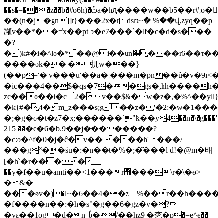
��s�=���z��b�#o6h)�ѽa�hԯ����w��b5��r#;o�
��(n�j�gn]]r}���2x�rdsռ~� %��վ,zyq��p
䫯v��*��=҆x��pt b�e7���`�lf�c�d�s���
�?
� )k#�i�^lo�*��@ i��un׎���r6��τ����(�w��e�be���s��ח�{rh{j�,��ki5���ѳf��r��,�d���6���!
����ok��|�扤w���}
(��p='�'v���u'��a�:���m�pn��û�v�9i<
�ic���4��$�qs�7��gs�,hh����h�
zc��o��i�c 2�v��$&�w�z�,�%^��yll
�k{#�4�m_z���s;g ��z�'�2:�w�1���
�;�g�o�t�z7�x;������`"ҟ��y4��n�\�g���'��
�� 215�e�6�b.9��j��������?
�c:o�^f�0�j�ĉ�v�� ���h'���/
���g˟��śu�:�n��t�%�;�͂���l d!�@m�배
[�h`�r��� �ִ
��y�f��u�amti��<1���r޸���\r�\�ѳ>
� &�
���øv�)�l~�6��4��z%��r��h�����
�f����n��:�h�s"�g��6�gz�v�?
�va��1ǫg�d�n |ؐb�/��hz9 �朰�p�=e^e��