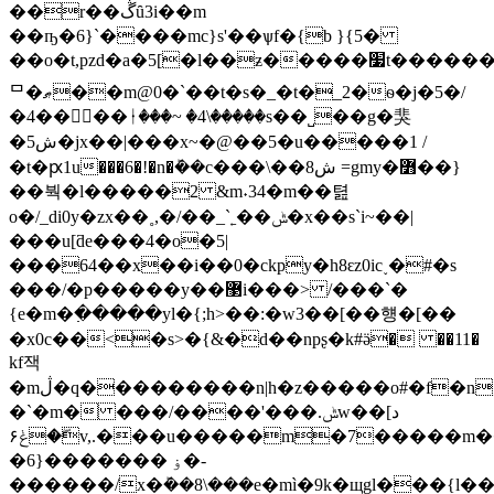
��r��ڴȗ3i��m
��ҧ�6}`����mc}s'��ѱf�{b }{5�
��o�t,pzd�a�5[�l��ƶ�����׷t������ab�x���lcۏ��p{��fڼ��akc��a��%^�
ᄆ�ޠ��m@0�`��t�s�_�t�_2�ѳ�j�5�/
�4��𠆛��ᚽ���~ �4\�����s��˽��g�猆
�5ش�jx��|���x~�@��5�u�����1 /
�t�ԗ1u���6�!�n�ܰ��c���\��ش8 =gmy�߻��}
��붝�l�����2 &m˖34�m��텶
o�/_di0y�zx��˳,�/��_`˿��ݰ�x��s`i~��|
���u[ƌe���4�o�5|
���64��x��i��0�ckpy�h8ԑz0ic˯�#�s
���/�p�����y��޳i���> /���`�
{e�m�߲�����yl�{;h>��:�w3��[��헁�[��
�x0c��<�s>�{&�d��npʂ�k#ӛ� ��11�
kf잭
�mڷ�q���������n|h�z�����o#�f�n;��}
�`�m� ���/����'���.ݰw��د]
ۖ�ݟ۶v,.���u�����m�7�����m��\��m�u
�6}������� ۏ�-
������/x�ܰ��8\���e�mì�9k�щgl���{l