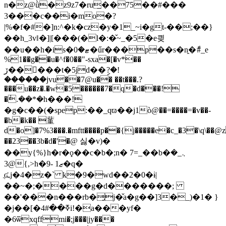
n�z@ǜ�z9z7�ru̲��75��#���
3���c��i�mo�?
|%�f�#�]n:^�k�cz�y�1_~i�gt-��;��}
��h_3vǁ�]|[���(�l�:�̌~_�5�e킞
��u��h�is�ޓ�0�űr���p��s�n̯�ާ#_e
%1��g��u�^f�0��"-sxa�[�v*��
ڒ�����t�5jd��ި?�!
������jvu��7@u�� ��t���.?
���u��z�.�w�5������7�q�d���!
�݃.��*�h���!
�g�c��(�spep:��_qϖ��j1ò@��=����=�v��-
�b�k�� 蓳
d�o]�7%3���.�mftt����p��{j�����e�c_�3�\q\��
��23��3b�d�'�@ 싫�v)�
��y{%}h�r�ϙ��c�b�;n� 7=_��b�܆_�
@3{,>h�9- 1ޒ�q�
ֲʛـj�4�z�` k�9�wd��2�0�ɨ|
��~�;����g�d�������;
��'���n���rb
�̡j�̌a�g��]3�_)�1� }
�j��[�ߧ��4#i!�a���yf�
�6ѿxqffmi�;j���|jy���