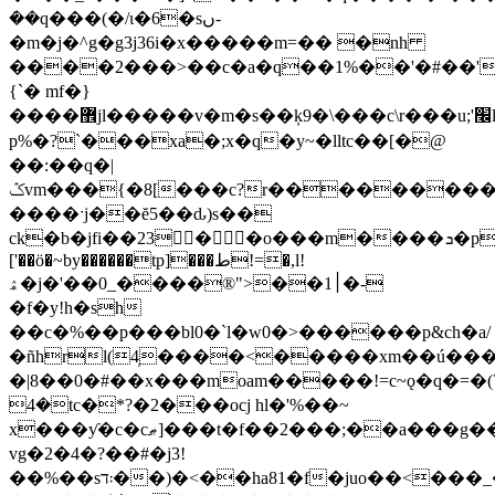
ܿ��q���(�/ɩ�6�sں-
�m�j�^g�g3j36i�x�����m=�� �nh
����2���>��c�a�q��1%��'�#��'
{`� mf�}
����޾jl�����v�m�s��ķ 9�\���c\r���u;'׬l�d����8(�c�g�y
p%�?`���xa�;x�q�y~�lltc��[�@
��:��q�|
ݣvm���{�8[���c?r���������#�����s��?
����ˑj��ĕ5��ԃ)s��
ck�b�jfi��23� �o���m����ܖ�p�͟��y���y����@�
['��ö�~by������tp]���ط!=�,l!
ۿ�j�'��0_����®">��׀1�-
�f�y!h�sh
��c�%��p���bl0�`l�w0�>������p&ch�a/
�ñhrl(4̩����<�����xm��ú���
�|8��0�#��x���moam�����!=c~ǫ�q�=�(ܣ?
�4tc�*?�2���ocj hl�'%��~
x���ƴ�c�cޠ]���t�f��2���;��a���g���/m��y�,�.b���"?
vg�2�4�?��#�j3!
��%��s܃ד��)�<��ha81�f�juo��<���_�gl�!