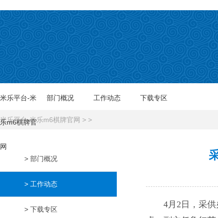
米乐平台-米
部门概况
工作动态
下载专区
米乐平台-米乐m6棋牌官网
> >
乐m6棋牌官
网
> 部门概况
> 工作动态
4
月
2
日，
采供
> 下载专区