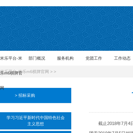
米乐平台-米
部门概况
服务机构
党团工作
工作动态
米乐平台-米乐m6棋牌官网
> >
乐m6棋牌官
网
> 招标采购
学习习近平新时代中国特色社会
截止2018年7
主义思想