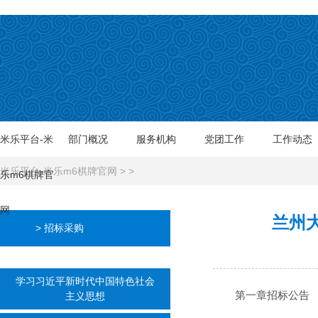
米乐平台-米
部门概况
服务机构
党团工作
工作动态
米乐平台-米乐m6棋牌官网
> >
乐m6棋牌官
网
兰州
> 招标采购
学习习近平新时代中国特色社会
第一章招标公告
主义思想