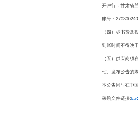
开户行：甘肃省
账号：2703002409
（四）标书费及
到账时间不得晚
（五）供应商须
七、发布公告的
本公告同时在中国政府
采购文件链接:
lz