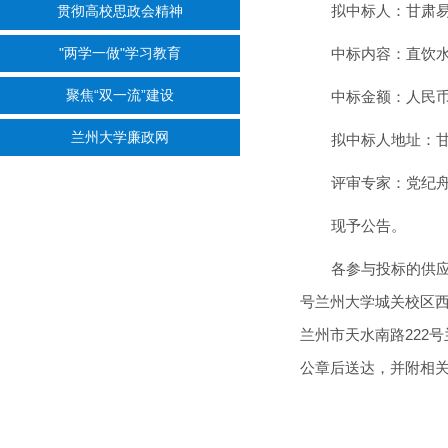
拟中标人：甘肃
贯彻高校思政会精神
"两学一做"学习教育
中标内容：直饮
聚焦“双一流”建设
中标金额：人民币72
兰州大学廉政网
拟中标人地址：甘
评审专家：党纪
现予公告。
各参与投标的供应
号兰州大学城关校区西
兰州市天水南路222
公章后送达，并附相