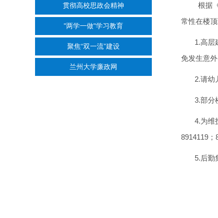
根据
贯彻高校思政会精神
常性在楼顶
"两学一做"学习教育
1.高层建
聚焦“双一流”建设
免发生意外
兰州大学廉政网
2.请幼
3.部分
4.为维护
8914119；
5.后勤