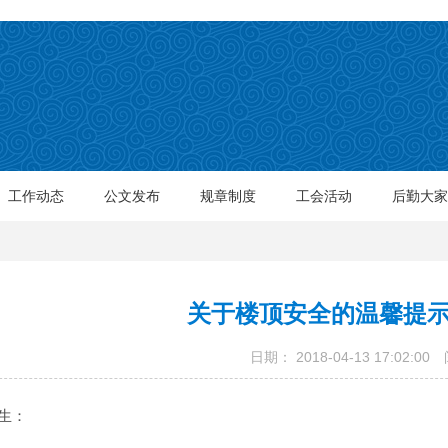
工作动态
公文发布
规章制度
工会活动
后勤大家
关于楼顶安全的温馨提示
日期：
2018-04-13 17:02:00
生：