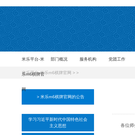
米乐平台-米
部门概况
服务机构
党团工作
米乐平台-米乐m6棋牌官网
> >
乐m6棋牌官
网
> 米乐m6棋牌官网的公告
学习习近平新时代中国特色社会
各位师
主义思想