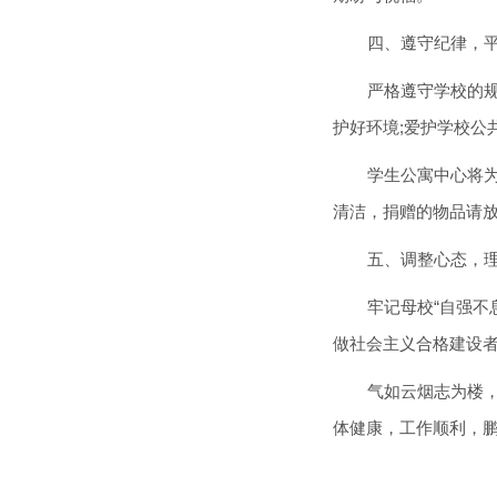
四、遵守纪律，
严格遵守学校的
护好环境;爱护学校公
学生公寓中心将
清洁，捐赠的物品请
五、调整心态，
牢记母校“自强
做社会主义合格建设
气如云烟志为楼，
体健康，工作顺利，