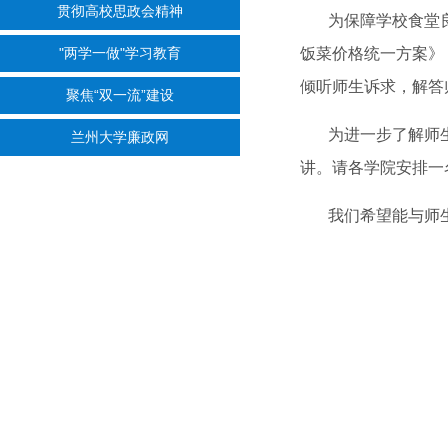
贯彻高校思政会精神
为保障学校食堂
"两学一做"学习教育
饭菜价格统一方案》，
倾听师生诉求，解答
聚焦“双一流”建设
为进一步了解师生
兰州大学廉政网
讲。请各学院安排一
我们希望能与师