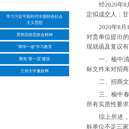
经
2020
定拟成交人：甘
学习习近平新时代中国特色社会
主义思想
2020年
贯彻高校思政会精神
对贵
单位
提出的
现就函及
复议
有
"两学一做"学习教育
一、榆中
聚焦“双一流”建设
标文件未对招商
兰州大学廉政网
二、招商文
三、榆中
所有实质性要求
综上所述
标单位不足三家