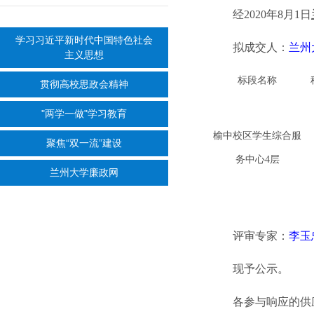
经
2020年8月1日
学习习近平新时代中国特色社会
拟成交人：
兰州
主义思想
标段
名称
贯彻高校思政会精神
"两学一做"学习教育
榆中校区学生综合服
聚焦“双一流”建设
务中心4层
兰州大学廉政网
评审专家：
李玉
现予公示。
各参与响应的供