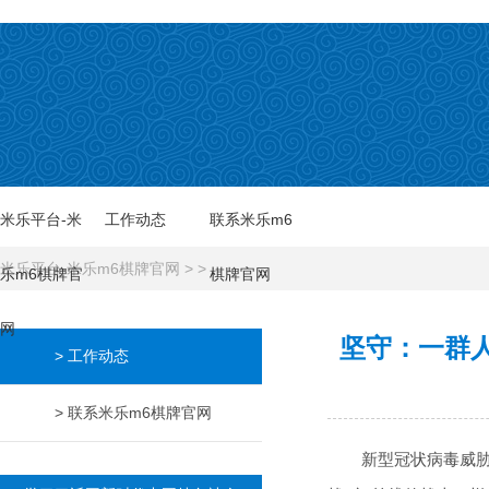
米乐平台-米
工作动态
联系米乐m6
米乐平台-米乐m6棋牌官网
> >
乐m6棋牌官
棋牌官网
网
坚守：一群
> 工作动态
> 联系米乐m6棋牌官网
新型冠状病毒威