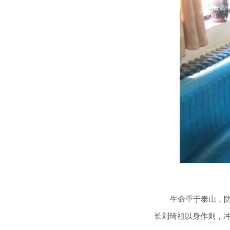
生命重于泰山，
长刘琦祖以身作则，