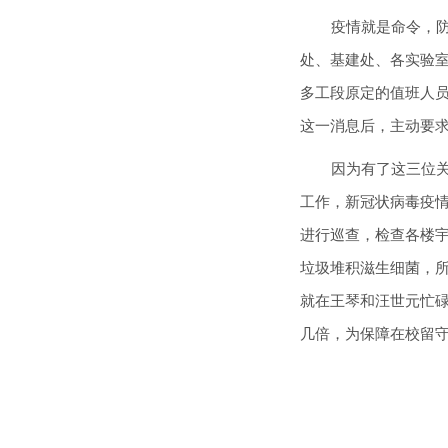
疫情就是命令，
处、基建处、各实验
多工段原定的值班人
这一消息后，主动要
因为有了这三位
工作，新冠状病毒疫
进行巡查，检查各楼
垃圾堆积滋生细菌，
就在王琴和汪世元忙
几倍，为保障在校留