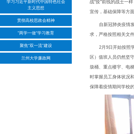
学习习近平新时代中国特色社会
战“疫”前线的战士一
主义思想
宣传，基础保障等方
贯彻高校思政会精神
自新冠肺炎疫情
"两学一做"学习教育
求，严格按照相关文
聚焦“双一流”建设
2月9日开始按
区）值班人员仍然坚守
兰州大学廉政网
圾桶、重点楼宇、电
时掌握员工身体状况
保障着疫情期间学校