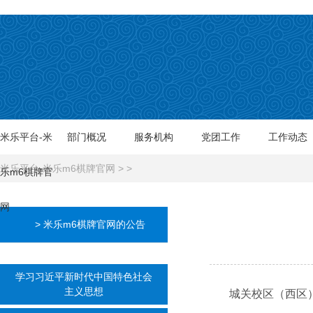
米乐平台-米
部门概况
服务机构
党团工作
工作动态
米乐平台-米乐m6棋牌官网
> >
乐m6棋牌官
网
> 米乐m6棋牌官网的公告
学习习近平新时代中国特色社会
主义思想
城关校区（西区