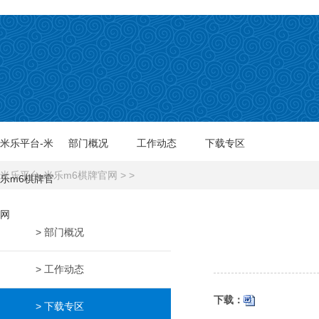
米乐平台-米
部门概况
工作动态
下载专区
米乐平台-米乐m6棋牌官网
> >
乐m6棋牌官
网
> 部门概况
> 工作动态
下载：
> 下载专区